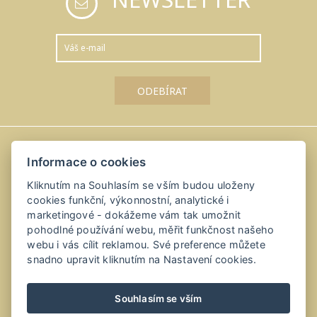
Informace o cookies
Amálka u Řípu
Kliknutím na Souhlasím se vším budou uloženy
Straškov-Vodochody 24, 41184 Straškov-Vodochody
cookies funkční, výkonnostní, analytické i
+420 416 811 114
marketingové - dokážeme vám tak umožnit
pohodlné používání webu, měřit funkčnost našeho
info@amalkauripu.cz, recepce@amalkauripu.cz
webu i vás cílit reklamou. Své preference můžete
snadno upravit kliknutím na Nastavení cookies.
Souhlasím se vším