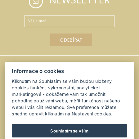
Informace o cookies
Amálka u Řípu
Kliknutím na Souhlasím se vším budou uloženy
Straškov-Vodochody 24, 41184 Straškov-Vodochody
cookies funkční, výkonnostní, analytické i
+420 416 811 114
marketingové - dokážeme vám tak umožnit
pohodlné používání webu, měřit funkčnost našeho
info@amalkauripu.cz, recepce@amalkauripu.cz
webu i vás cílit reklamou. Své preference můžete
snadno upravit kliknutím na Nastavení cookies.
Souhlasím se vším