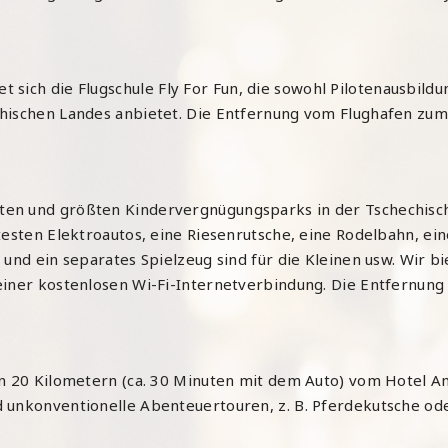
t sich die Flugschule
Fly For Fun,
die sowohl Pilotenausbildu
chischen Landes anbietet. Die Entfernung vom Flughafen zum
en und größten Kindervergnügungsparks in der Tschechische
testen Elektroautos, eine Riesenrutsche, eine Rodelbahn, ei
t und ein separates Spielzeug sind für die Kleinen usw. Wir
einer kostenlosen Wi-Fi-Internetverbindung. Die Entfernun
on 20 Kilometern (ca. 30 Minuten mit dem Auto) vom Hotel A
 unkonventionelle Abenteuertouren, z. B. Pferdekutsche od