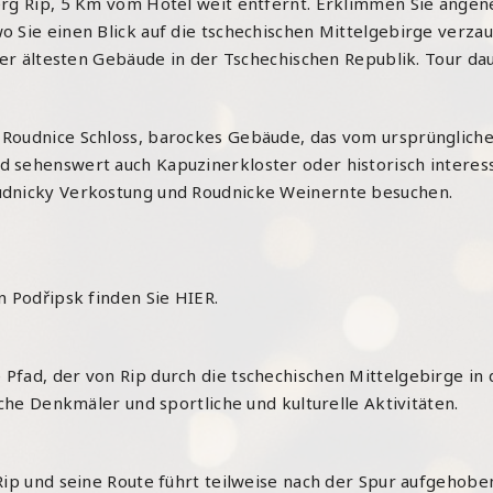
erg Rip, 5 Km vom Hotel weit entfernt. Erklimmen Sie ange
 Sie einen Blick auf die tschechischen Mittelgebirge verzau
der ältesten Gebäude in der Tschechischen Republik. Tour dau
 Roudnice Schloss, barockes Gebäude, das vom ursprünglich
 sehenswert auch Kapuzinerkloster oder historisch interessa
udnicky Verkostung und Roudnicke Weinernte besuchen.
n Podřipsk finden Sie
HIER
.
fad, der von Rip durch die tschechischen Mittelgebirge in d
sche Denkmäler und sportliche und kulturelle Aktivitäten.
Rip und seine Route führt teilweise nach der Spur aufgehoben