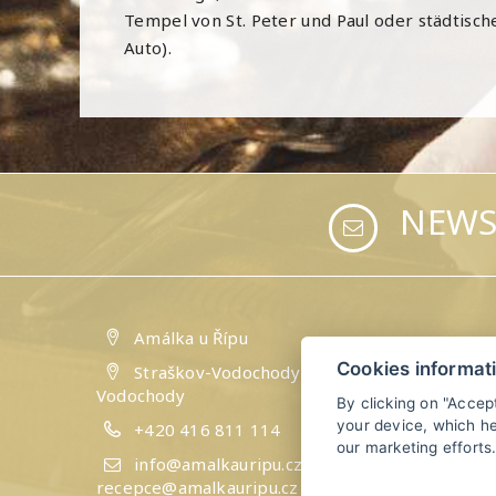
Tempel von St. Peter und Paul oder städtisc
Auto).
NEWS
Amálka u Řípu
Cookies informat
Straškov-Vodochody 24, 41184 Straškov-
Vodochody
By clicking on "Accep
your device, which he
+420 416 811 114
our marketing efforts
info@amalkauripu.cz,
recepce@amalkauripu.cz