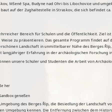
ov, Mšené Spa, Budyne nad Ohri bis Libochovice und umgeke
aut auf der Zughaltestelle in Straskov, die sich befindet ca
ehrreicher Bereich für Schulen und die Öffentlichkeit. Ziel i
me Weise zu präsentieren. Das gesamte Programm findet auf
schönen Landschaft in unmittelbarer Nähe des Berges Říp, n
 langjähriger Erfahrung in der archäologischen Forschung i
nnen unsere Schüler und Studenten die Arbeit von Archäol
ße her
n Sandbox genießen
 Umgebung des Berges Říp, die Besiedlung der Landschaft vo
rnen Umgebung kennen. Die Entfernung zwischen dem Histor