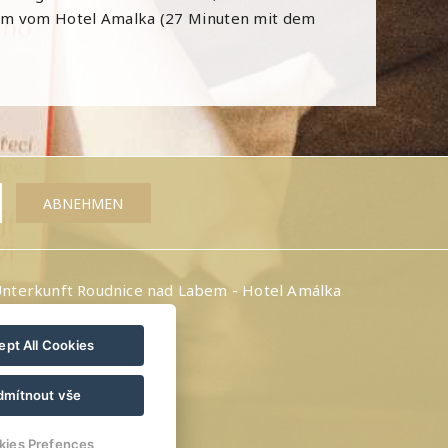
1 Km vom Hotel Amalka (27 Minuten mit dem
nterkunft Roudnice nad Labem - Hotel Amálka
pt All Cookies
dmítnout vše
kies Prefences