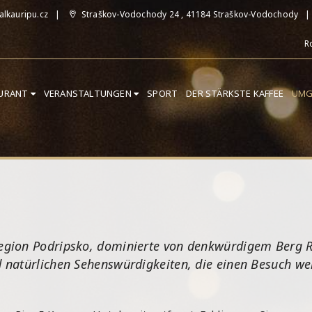
lkauripu.cz
Straškov-Vodochody 24 , 41184 Straškov-Vodochody
R
AURANT
VERANSTALTUNGEN
SPORT
DER STÄRKSTE KAFFEE
UMG
 Region Podripsko, dominierte von denkwürdigem Berg Ri
nd natürlichen Sehenswürdigkeiten, die einen Besuch wer