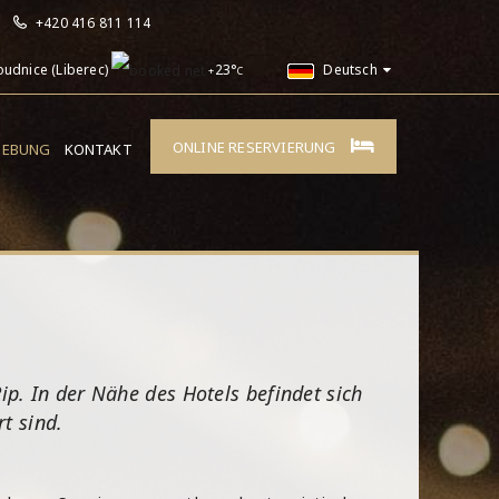
+420 416 811 114
oudnice (Liberec)
23°
Deutsch
+
C
ONLINE RESERVIERUNG
EBUNG
KONTAKT
p. In der Nähe des Hotels befindet sich
t sind.