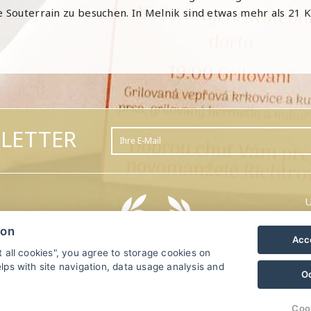
he Souterrain zu besuchen. In Melnik sind etwas mehr als 2
LETTER
U
ion
Acce
t all cookies", you agree to storage cookies on
lps with site navigation, data usage analysis and
O
.
Coo