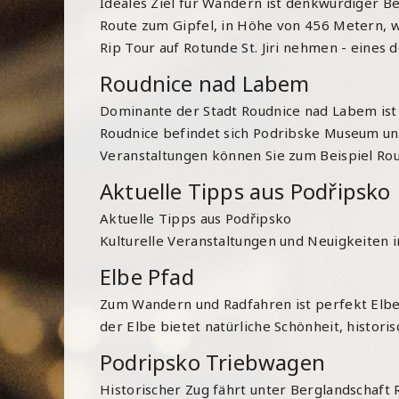
Ideales Ziel für Wandern ist denkwürdiger B
Route zum Gipfel, in Höhe von 456 Metern, wo
Rip Tour auf Rotunde St. Jiri nehmen - eines 
Roudnice nad Labem
Dominante der Stadt Roudnice nad Labem ist
Roudnice befindet sich Podribske Museum und
Veranstaltungen können Sie zum Beispiel Ro
Aktuelle Tipps aus Podřipsko
Aktuelle Tipps aus Podřipsko
Kulturelle Veranstaltungen und Neuigkeiten i
Elbe Pfad
Zum Wandern und Radfahren ist perfekt Elbe P
der Elbe bietet natürliche Schönheit, histori
Podripsko Triebwagen
Historischer Zug fährt unter Berglandschaft 