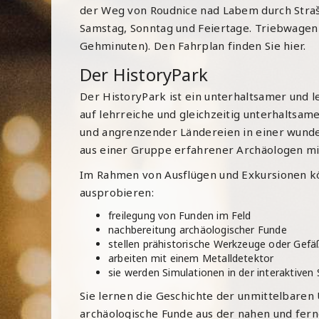
der Weg von Roudnice nad Labem durch Strašk
Samstag, Sonntag und Feiertage. Triebwagen b
Gehminuten). Den Fahrplan finden Sie
hier.
Der HistoryPark
Der HistoryPark
ist ein unterhaltsamer und l
auf lehrreiche und gleichzeitig unterhaltsa
und angrenzender Ländereien in einer wunder
aus einer Gruppe erfahrener Archäologen mit
Im Rahmen von Ausflügen und Exkursionen kö
ausprobieren:
freilegung von Funden im Feld
nachbereitung archäologischer Funde
stellen prähistorische Werkzeuge oder Gefä
arbeiten mit einem Metalldetektor
sie werden Simulationen in der interaktive
Sie lernen die Geschichte der unmittelbaren
archäologische Funde aus der nahen und fe