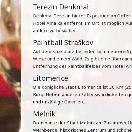
Terezin Denkmal
Denkmal Terezin bietet Exposition an Opfer
Hotel Amalka entfernt. Im Ort ist möglich A
andere zu besuchen.
Paintball Straškov
Auf dem Spielplatz befinden sich mehrere Spie
Wiese und einem Wald. Es gibt eine überdach
Entfernung
des Paintballfeldes
vom Hotel Amá
Litomerice
Die königliche Stadt Litomerice ist 30 Km (2
Burg. Neben anderen Sehenswürdigkeiten gehö
und unzählige Galerien.
Melnik
Dominante der Stadt Melnik am Zusammenfluss
Weinberge, historisches Zentrum und schöne 