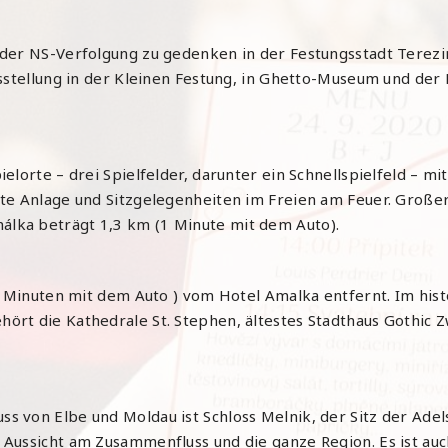
 der NS-Verfolgung zu gedenken in der Festungsstadt Terez
usstellung in der Kleinen Festung, in Ghetto-Museum und d
lorte – drei Spielfelder, darunter ein Schnellspielfeld – mi
te Anlage und Sitzgelegenheiten im Freien am Feuer. Großer
lka beträgt 1,3 km (1 Minute mit dem Auto).
5 Minuten mit dem Auto ) vom Hotel Amalka entfernt. Im his
rt die Kathedrale St. Stephen, ältestes Stadthaus Gothic 
 von Elbe und Moldau ist Schloss Melnik, der Sitz der Adels
Aussicht am Zusammenfluss und die ganze Region. Es ist auc