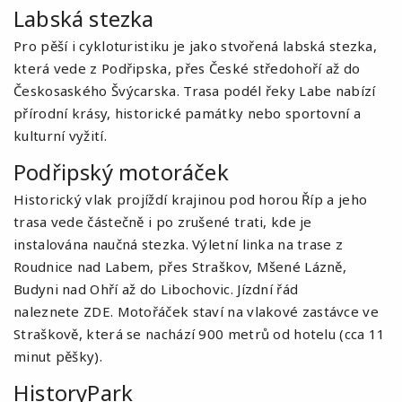
Labská stezka
Pro pěší i cykloturistiku je jako stvořená labská stezka,
která vede z Podřipska, přes České středohoří až do
Českosaského Švýcarska. Trasa podél řeky Labe nabízí
přírodní krásy, historické památky nebo sportovní a
kulturní vyžití.
Podřipský motoráček
Historický vlak projíždí krajinou pod horou Říp a jeho
trasa vede částečně i po zrušené trati, kde je
instalována naučná stezka. Výletní linka na trase z
Roudnice nad Labem, přes Straškov, Mšené Lázně,
Budyni nad Ohří až do Libochovic. Jízdní řád
naleznete
ZDE
. Motořáček staví na vlakové zastávce ve
Straškově, která se nachází 900 metrů od hotelu (cca 11
minut pěšky).
HistoryPark