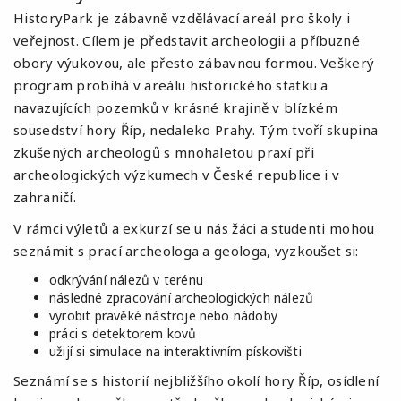
HistoryPark
je zábavně vzdělávací areál pro školy i
veřejnost. Cílem je představit archeologii a příbuzné
obory výukovou, ale přesto zábavnou formou. Veškerý
program probíhá v areálu historického statku a
navazujících pozemků v krásné krajině v blízkém
sousedství hory Říp, nedaleko Prahy. Tým tvoří skupina
zkušených archeologů s mnohaletou praxí při
archeologických výzkumech v České republice i v
zahraničí.
V rámci výletů a exkurzí se u nás žáci a studenti mohou
seznámit s prací archeologa a geologa, vyzkoušet si:
odkrývání nálezů v terénu
následné zpracování archeologických nálezů
vyrobit pravěké nástroje nebo nádoby
práci s detektorem kovů
užijí si simulace na interaktivním pískovišti
Seznámí se s historií nejbližšího okolí hory Říp, osídlení