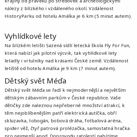
krajiny od pravěku po středověk a archeologickými
nálezy z blízkého i vzdáleného okolí. Vzdálenost
HistoryParku od hotelu Amálka je 6 km (5 minut autem).
Vyhlídkové lety
Na blízkém letišti Sazená sídlí letecká škola
Fly For Fun
,
která nabízí jak pilotní výcvik, tak vyhlídkové lety
letadly i vrtulníky nad krásami České země. Vzdálenost
letiště od hotelu Amálka je 9 km (7 minut autem).
Dětský svět Méďa
Dětský svět Méďa se řadí k nejmodernější a největším
dětským zábavním parkům v České republice. Vaše
dětičky zde naleznou nepřeberné množství atrakcí, k
těm nejoblíbenějším patří elektrická autíčka, obří
skluzavka, tobogán, bobová dráha, fotbalová aréna,
spider věž, čtyř patrová prolézačka, samostatná hračka
pro nejmenší apod. Doprovodu ratolestí nabízíme