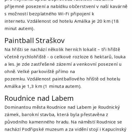
příjemné posezení a nabídku občerstvení v naší kavárně
s možností bezplatného Wi-Fi připojení k
internetu. Vzdálenost od hotelu Amálka je 20 km (18
minut autem).
Paintball Straškov
Na hřišti se nachází několik herních lokalit – tři hřiště
včetně rychlohřiště - o celkové rozloze 6 hektarů, louka
a les. Je zde zastřešené zázemí a venkovní posezení u
ohně. Velké parkoviště přímo na
pozemku. Vzdálenost
paintballového hřiště
od hotelu
Amálka je 1,3 km (1 minuta autem).
Roudnice nad Labem
Dominantou města Roudnice nad Labem je Roudnický
zámek, barokní stavba, která byla přestavěna z
původního kamenného hradu. Na náměstí Roudnice se
nachází Podřipské muzeum a za vidění stojí i Kapucínský