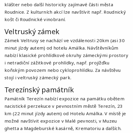
klášter nebo další historicky zajímavé části města
Roudnice. Z kulturních akcí lze navštívit např. Roudnický
košt či Roudnické vinobraní.
Veltruský zámek
Zámek Veltrusy se nachází ve vzdálenosti 20km (asi 30
minut jízdy autem) od hotelu Amálka. Návštěvníkům
nabízí klasické prohlídkové okruhy zámeckými prostory
i netradiční zážitkové prohlídky, např. projížďku
koňským povozem nebo cykloprohlídku. Za návštěvu
stojí i veltruský zámecký park.
Terezínský památník
Památník Terezín nabízí expozice na památku obětem
nacistické perzekuce v pevnostním městě Terezín, 23
km (22 minut jízdy autem) od Hotelu Amálka. V místě je
možné navštívit expozice v Malé pevnosti, v Muzeu
ghetta a Magdeburské kasárně, Krematoriu a dalších.