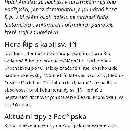
Hotel Amálka se nachází v turistickém regionu
Podřipsko, jehož dominantou je památná hora
Říp. V blízkém okolí hotelu se nachází řada
historických, kulturních i přírodních památek,
které stojí za návštěvu.
Hora Říp s kaplí sv. Jiří
Ideálním cílem pro pěší túru je památná hora Říp,
vzdálená 5 km od hotelu. Vyšlápněte si příjemnou
procházkou po turisticky značené trase k vrcholu do
nadmořské výšky 456 metrů, kde vás okouzlí výhled na
České středohoří. Od dubna do října můžete na Řípu
absolvovat prohlídku Rotundy sv. Jiří - jedné z
nejstarších dochovaných staveb v Česku. Prohlídka trvá
cca 30 minut.
Aktuální tipy z Podřipska
Kulturní akce a novinky na Podřipsku naleznete
ZDE
.