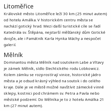
Litoměřice
Královské město Litoměřice leží 30 km (25 minut autem)
od hotelu Amálka. V historickém centru města se
nachází gotický hrad. Mezi další turistické cíle se řadí
Katedrála sv. Štěpána, nejstarší měšťanský dům Gotické
dvojče, ale i Památník Karla Hynka Máchy a nespočet
galerií.
Mělník
Dominantou města Mělník nad soutokem Labe a Vltavy
je zámek Mělník, sídlo šlechtického rodu Lobkowicz.
Kolem zámku se rozprostírají vinice, historické jádro
města a je odsud krásný výhled na soutok i do celého
kraje. Dále je ve městě možné navštívit zámecké vinné
sklepy, kostnici pod chrámem sv. Petra a Pavla nebo
městské podzemí. Do Mělníka je to z hotelu Amálka 21
km (27 minut autem).