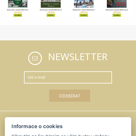
NEWSLETTER
Informace o cookies
Amálka u Řípu