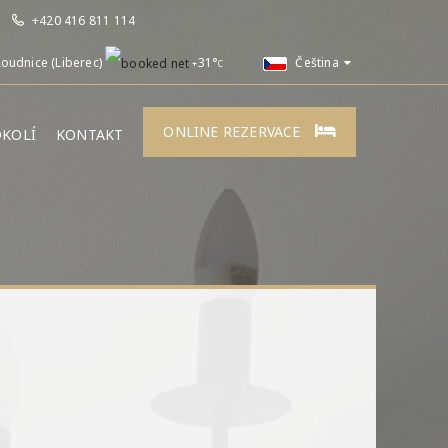
+420 416 811 114
oudnice (Liberec)
31°
Čeština
+
C
ONLINE REZERVACE
OKOLÍ
KONTAKT