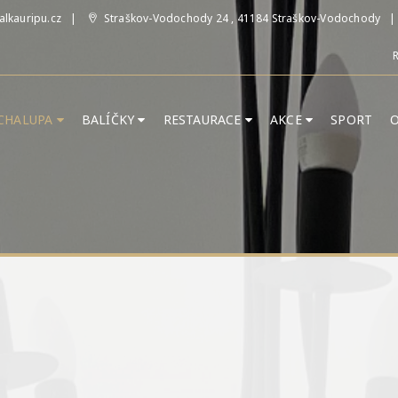
lkauripu.cz
Straškov-Vodochody 24 , 41184 Straškov-Vodochody
R
 CHALUPA
BALÍČKY
RESTAURACE
AKCE
SPORT