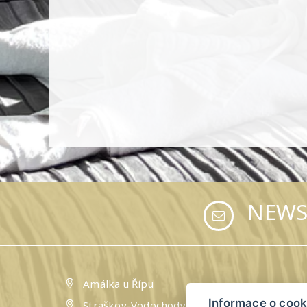
NEWS
Amálka u Řípu
Informace o cook
Straškov-Vodochody 24, 41184 Straškov-