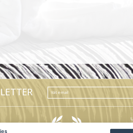
LETTER
U
V
ies