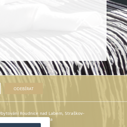
bytování Roudnice nad Labem, Straškov-
odochody - Hotel Amálka