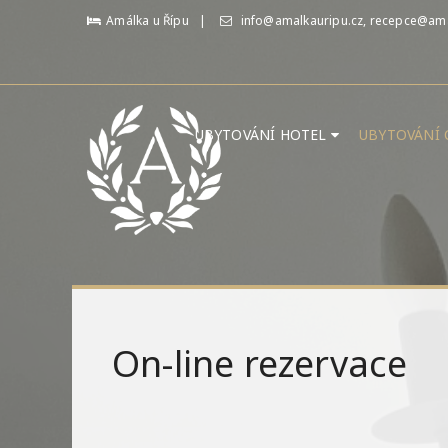
Amálka u Řípu
info@amalkauripu.cz, recepce@ama
UBYTOVÁNÍ HOTEL
UBYTOVÁNÍ
On-line rezervace